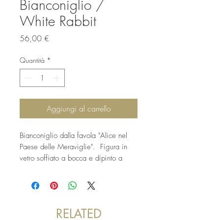
Bianconiglio /
White Rabbit
Prezzo
56,00 €
Quantità
*
Aggiungi al carrello
Bianconiglio dalla favola "Alice nel
Paese delle Meraviglie". Figura in
vetro soffiato a bocca e dipinto a
mano dalla Soffieria De Carlini.
Decorazione interamente made in
Italy.
White Rabbit from the fairy tale "Alice
RELATED
in the Wonderland". Hand painted