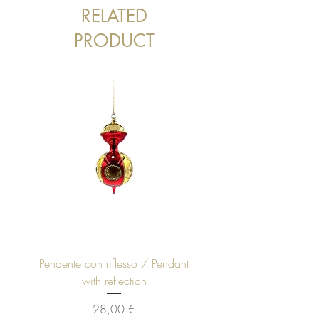
RELATED
PRODUCT
Pendente con riflesso / Pendant
Sfera bianca con perle 
with reflection
Prezzo
28,00 €