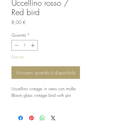
Uccellino rosso /
Red bird
Prezzo
8,00 €
Quantità
*
Esaurito
Avvisami quando è disponibile
Uccellino vintage in vetro con molla
Blown glass vintage bird with pin
7,5 cm. (escluso coda /except tail)