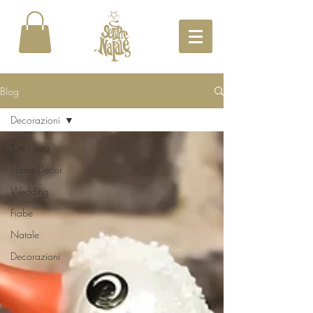
Blog
Decorazioni
Tutti i post
Home Decor
Wedding
Fiabe
Natale
Decorazioni