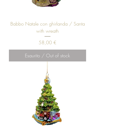
Babbo Natale con ghirlanda / Santa
with wreath
Prezzo
58,00 €
Esaurito / Out of stock