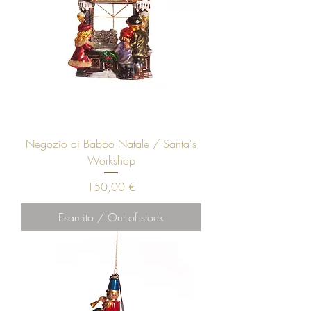
Negozio di Babbo Natale / Santa's
Workshop
Prezzo
150,00 €
Esaurito / Out of stock