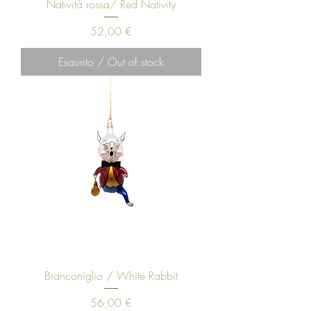
Natività rossa/ Red Nativity
Prezzo
52,00 €
Esaurito / Out of stock
Bianconiglio / White Rabbit
Prezzo
56,00 €