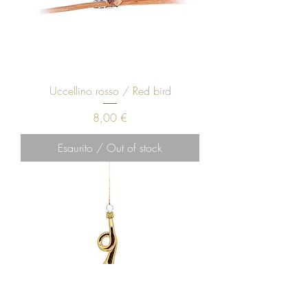
Uccellino rosso / Red bird
Prezzo
8,00 €
Esaurito / Out of stock