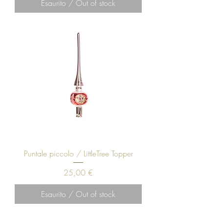
Esaurito / Out of stock
Puntale piccolo / LittleTree Topper
Prezzo
25,00 €
Esaurito / Out of stock