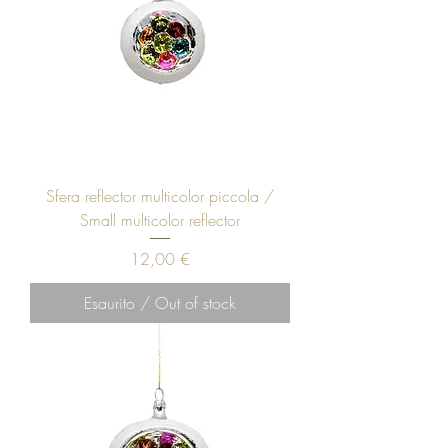
Sfera reflector multicolor piccola /
Small multicolor reflector
Prezzo
12,00 €
Esaurito / Out of stock