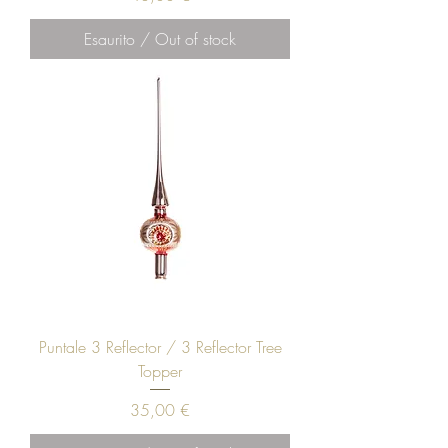
Esaurito / Out of stock
Puntale 3 Reflector / 3 Reflector Tree
Topper
Prezzo
35,00 €