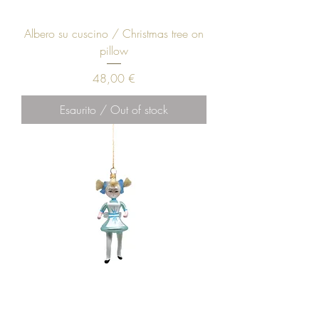
Albero su cuscino / Christmas tree on
pillow
Prezzo
48,00 €
Esaurito / Out of stock