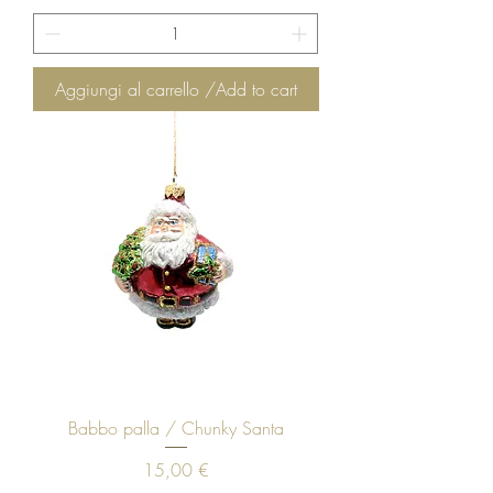
Aggiungi al carrello /Add to cart
Babbo palla / Chunky Santa
Prezzo
15,00 €