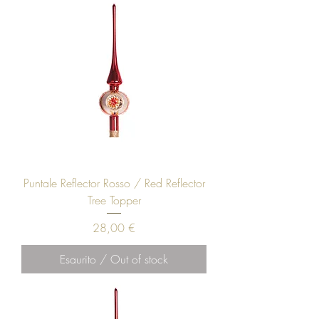
Puntale Reflector Rosso / Red Reflector
Tree Topper
Prezzo
28,00 €
Esaurito / Out of stock