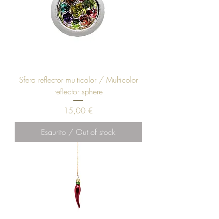
Sfera reflector multicolor / Multicolor
reflector sphere
Prezzo
15,00 €
Esaurito / Out of stock