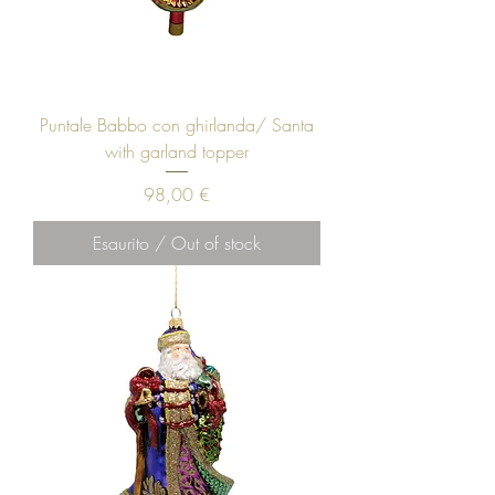
Puntale Babbo con ghirlanda/ Santa
with garland topper
Prezzo
98,00 €
Esaurito / Out of stock