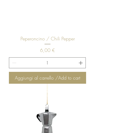
Peperoncino / Chili Pepper
Prezzo
6,00 €
Aggiungi al carrello /Add to cart