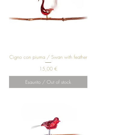
Cigno con piuma / Swan with feather
Prezzo
15,00 €
Esaurito / Out of stock