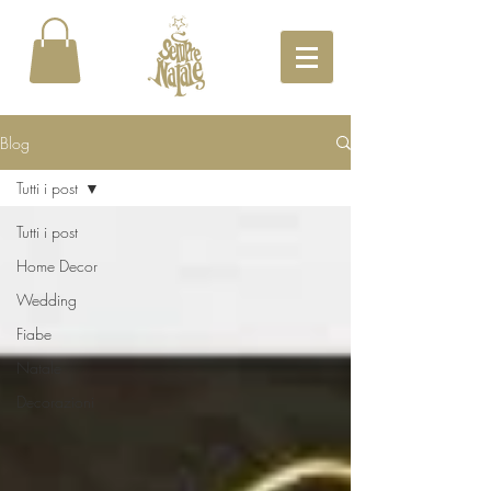
Blog
Tutti i post
Tutti i post
Home Decor
Wedding
Fiabe
Natale
Decorazioni