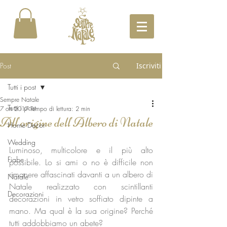
Post
Iscriviti
Tutti i post
Sempre Natale
Tutti i post
7 ott 2017
Tempo di lettura: 2 min
All'origine dell'Albero di Natale
Home Decor
Wedding
Luminoso, multicolore e il più alto 
Fiabe
possibile. Lo si ami o no è difficile non 
rimanere affascinati davanti a un albero di 
Natale
Natale realizzato con scintillanti 
Decorazioni
decorazioni in vetro soffiato dipinte a 
mano. Ma qual è la sua origine? Perché 
tutti addobbiamo un abete?