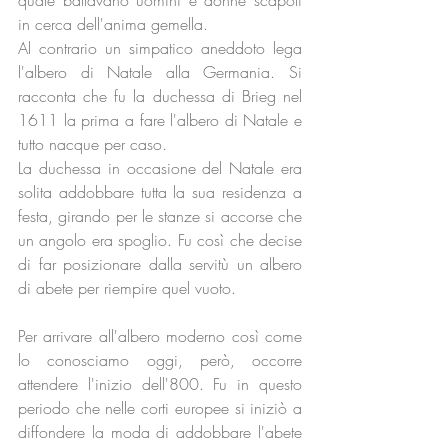
quale ballavano uomini e donne scapoli 
in cerca dell'anima gemella.
Al contrario un simpatico aneddoto lega 
l'albero di Natale alla Germania. Si 
racconta che fu la duchessa di Brieg nel 
1611 la prima a fare l'albero di Natale e 
tutto nacque per caso.
La duchessa in occasione del Natale era 
solita addobbare tutta la sua residenza a 
festa, girando per le stanze si accorse che 
un angolo era spoglio. Fu così che decise 
di far posizionare dalla servitù un albero 
di abete per riempire quel vuoto.
Per arrivare all'albero moderno così come 
lo conosciamo oggi, però, occorre 
attendere l'inizio dell'800. Fu in questo 
periodo che nelle corti europee si iniziò a 
diffondere la moda di addobbare l'abete 