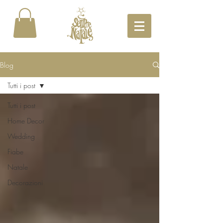
Blog
Tutti i post
Tutti i post
Home Decor
Wedding
Fiabe
Natale
Decorazioni