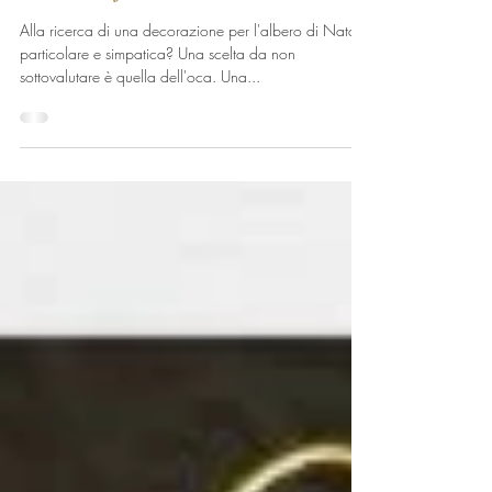
Un'oca speciale
Alla ricerca di una decorazione per l'albero di Natale
particolare e simpatica? Una scelta da non
sottovalutare è quella dell'oca. Una...